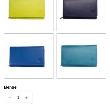
Limettengrün
Navy
Königsblau
Türkis
Menge