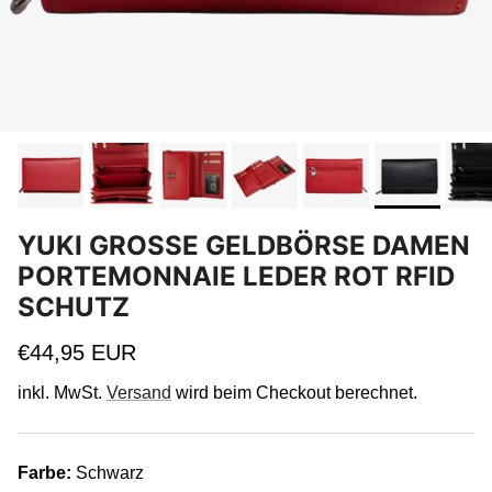
YUKI GROSSE GELDBÖRSE DAMEN P
ORTEMONNAIE LEDER ROT RFID S
CHUTZ
Normaler Preis
€44,95 EUR
inkl. MwSt.
Versand
wird beim Checkout berechnet.
Farbe:
Schwarz