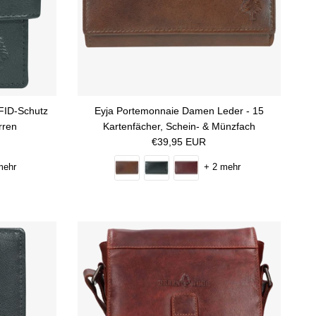
FID-Schutz
Eyja Portemonnaie Damen Leder - 15
rren
Kartenfächer, Schein- & Münzfach
Normaler Preis
€39,95 EUR
mehr
+ 2 mehr