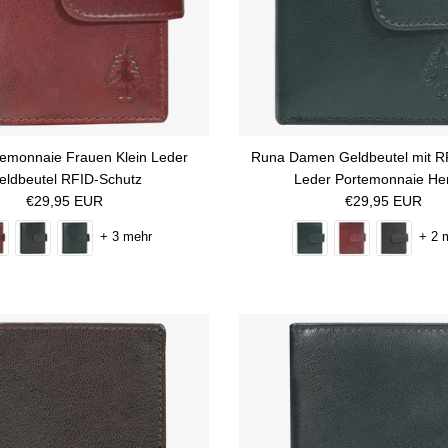
temonnaie Frauen Klein Leder
Runa Damen Geldbeutel mit R
eldbeutel RFID-Schutz
Leder Portemonnaie He
Normaler Preis
Normaler Preis
€29,95 EUR
€29,95 EUR
+ 3 mehr
+ 2 