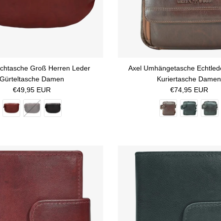
chtasche Groß Herren Leder
Axel Umhängetasche Echtled
Gürteltasche Damen
Kuriertasche Dame
Normaler Preis
Normaler Preis
€49,95 EUR
€74,95 EUR