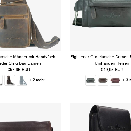
ttasche Männer mit Handyfach
Sigi Leder Gürteltasche Damen
eder Sling Bag Damen
Umhängen Herren
Normaler Preis
Normaler Preis
€57,95 EUR
€49,95 EUR
+ 2 mehr
+ 3 