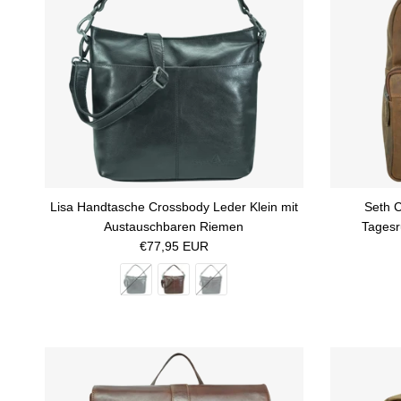
Lisa Handtasche Crossbody Leder Klein mit
Seth 
Austauschbaren Riemen
Tages
Normaler Preis
€77,95 EUR