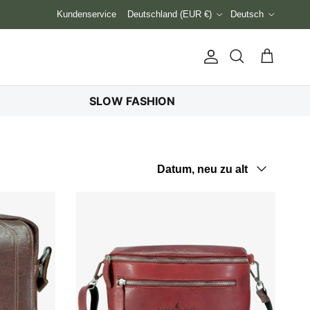
Land/Region
Sprache
Kundenservice
Deutschland (EUR €)
Deutsch
Konto
Einkaufswag
Suchen
SLOW FASHION
Sortieren nach
Datum, neu zu alt