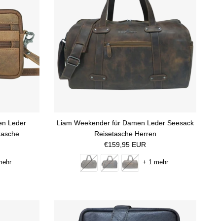
en Leder
Liam Weekender für Damen Leder Seesack
tasche
Reisetasche Herren
Normaler Preis
€159,95 EUR
mehr
+ 1 mehr