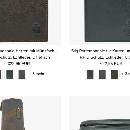
emonnaie Herren mit Münzfach -
Stig Portemonnaie für Karten u
chutz, Echtleder, Ultraflach
RFID Schutz, Echtleder, Ul
Normaler Preis
Normaler Preis
€22,95 EUR
€22,95 EUR
+ 3 mehr
+ 3 