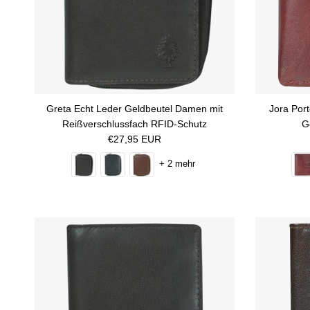
Greta Echt Leder Geldbeutel Damen mit
Jora Por
Reißverschlussfach RFID-Schutz
G
Normaler Preis
€27,95 EUR
+ 2 mehr