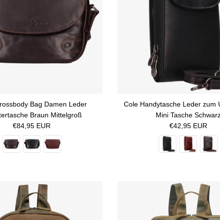
Crossbody Bag Damen Leder
Cole Handytasche Leder zum
tertasche Braun Mittelgroß
Mini Tasche Schwar
Normaler Preis
Normaler Preis
€84,95 EUR
€42,95 EUR