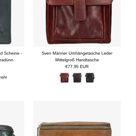
nd Scheine -
Sven Männer Umhängetasche Leder
tradünn
Mittelgroß Handtasche
Normaler Preis
€77,95 EUR
mehr