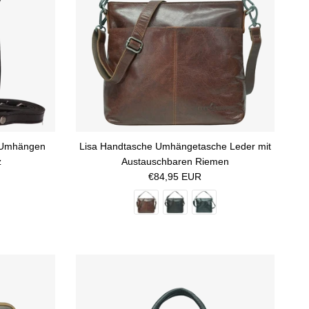
 Umhängen
Lisa Handtasche Umhängetasche Leder mit
z
Austauschbaren Riemen
Normaler Preis
€84,95 EUR