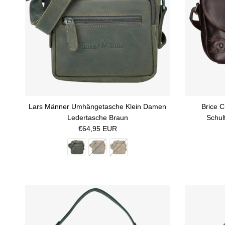
Lars Männer Umhängetasche Klein Damen
Brice 
Ledertasche Braun
Schul
Normaler Preis
€64,95 EUR