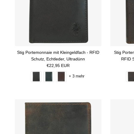
Stig Portemonnaie mit Kleingeldfach - RFID
Stig Port
Schutz, Echtleder, Ultradünn
RFID S
Normaler Preis
€22,95 EUR
+ 3 mehr