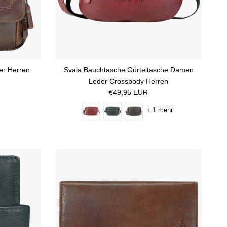
er Herren
Svala Bauchtasche Gürteltasche Damen
n
Leder Crossbody Herren
Normaler Preis
€49,95 EUR
+ 1 mehr