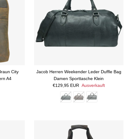
raun City
Jacob Herren Weekender Leder Duffle Bag
ern A4
Damen Sporttasche Klein
Normaler Preis
€129,95 EUR
Ausverkauft