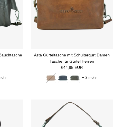
 Bauchtasche
Asta Gürteltasche mit Schultergurt Damen
Tasche für Gürtel Herren
Normaler Preis
€44,95 EUR
mehr
+ 2 mehr