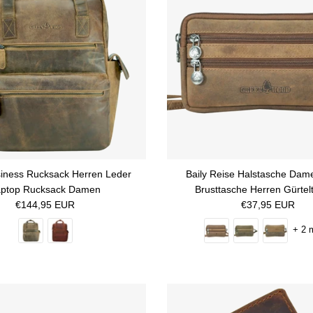
iness Rucksack Herren Leder
Baily Reise Halstasche Dam
aptop Rucksack Damen
Brusttasche Herren Gürtel
Normaler Preis
Normaler Preis
€144,95 EUR
€37,95 EUR
+ 2 