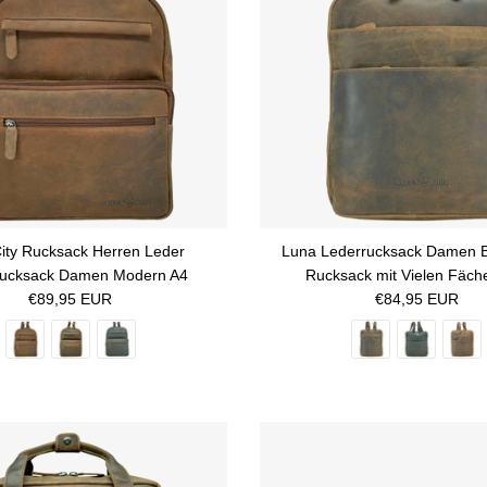
City Rucksack Herren Leder
Luna Lederrucksack Damen B
rucksack Damen Modern A4
Rucksack mit Vielen Fäch
Normaler Preis
Normaler Preis
€89,95 EUR
€84,95 EUR