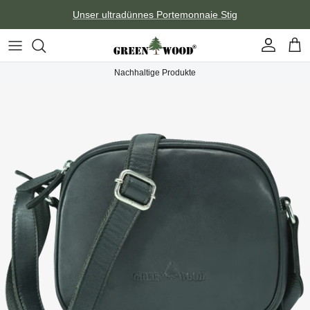
Direkt zum Inhalt
Unser ultradünnes Portemonnaie Stig
Konto
Ein
Nachhaltige Produkte
Zu Produktinformationen springen