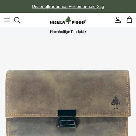
Direkt zum Inhalt
Unser ultradünnes Portemonnaie Stig
Konto
Ein
Nachhaltige Produkte
Zu Produktinformationen springen