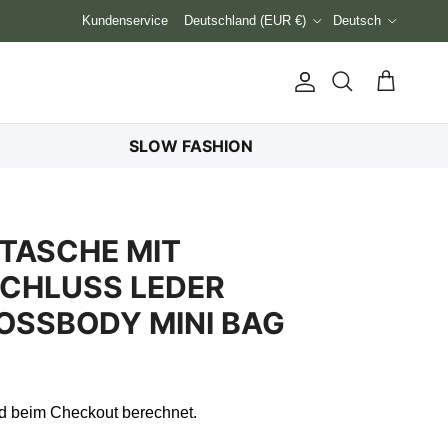
Land/Region
Sprache
Kundenservice
Deutschland (EUR €)
Deutsch
Konto
Einkaufswag
Suchen
SLOW FASHION
TASCHE MIT
CHLUSS LEDER D
SSBODY MINI BAG
d beim Checkout berechnet.