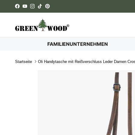
Direkt zum Inhalt
Facebook
YouTube
Instagram
TikTok
Pinterest
FAMILIENUNTERNEHMEN
Startseite
Oli Handytasche mit Reißverschluss Leder Damen Cro
Zu Produktinformationen springen