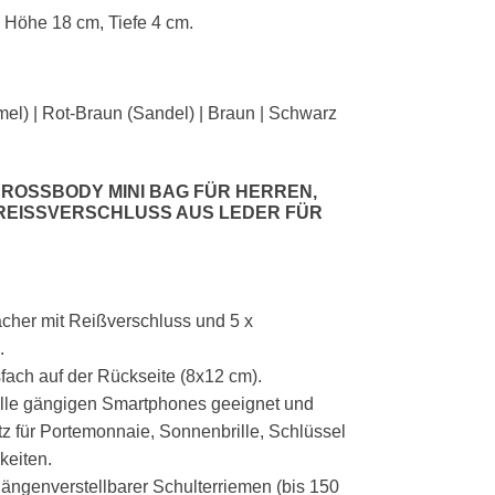
, Höhe 18 cm, Tiefe 4 cm.
el) |
Rot-Braun (Sandel) |
Braun
|
Schwarz
CROSSBODY MINI BAG FÜR HERREN,
EISSVERSCHLUSS AUS LEDER FÜR D
fächer mit Reißverschluss und
5 x
.
fach auf der Rückseite (8x12 cm).
 alle gängigen Smartphones geeignet und
tz für Portemonnaie, Sonnenbrille, Schlüssel
keiten.
ngenverstellbarer Schulterriemen (bis 150