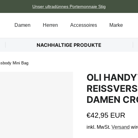
Unser ultradünnes Portemonnaie Stig
Damen
Herren
Accessoires
Marke
NACHHALTIGE PRODUKTE
ssbody Mini Bag
OLI HANDY
REISSVERS
AMEN CRO
Normaler Preis
€42,95 EUR
inkl. MwSt.
Versand
wir