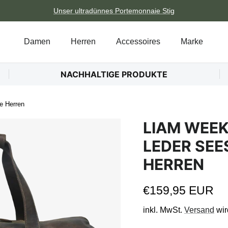
Unser ultradünnes Portemonnaie Stig
Damen
Herren
Accessoires
Marke
NACHHALTIGE PRODUKTE
e Herren
LIAM WEE
LEDER SEE
HERREN
Normaler Preis
€159,95 EUR
inkl. MwSt.
Versand
wir