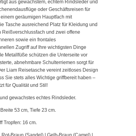
fertigt aus gewachstem, echtem Rindsleder und
ochenendausflüge oder Geschäftsreisen für
 einem geräumigen Hauptfach mit
die Tasche ausreichend Platz für Kleidung und
n Reißverschlussfach und zwei offene
nneren sowie ein frontales
ellen Zugriff auf Ihre wichtigsten Dinge
le Metallfüße schützen die Unterseite vor
sterte, abnehmbare Schulterriemen sorgt für
Der Liam Reisetasche vereint zeitloses Design
s Sie stets alles Wichtige griffbereit haben –
t für Qualität und Stil!
s und gewachstes echtes Rindsleder.
Breite 53 cm, Tiefe 23 cm.
iff Tropfen: 16 cm.
| Rot-Braun (Sandel) |
Gelb-Braun (Camel) |