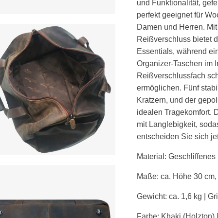
und Funktionalität, ge
perfekt geeignet für W
Damen und Herren. Mit
Reißverschluss bietet 
Essentials, während ei
Organizer-Taschen im I
Reißverschlussfach schn
ermöglichen. Fünf stabi
Kratzern, und der gepol
idealen Tragekomfort. 
mit Langlebigkeit, sodas
entscheiden Sie sich jetz
Material: Geschliffene
Maße: ca. Höhe 30 cm, 
Gewicht: ca. 1,6 kg | Gr
Farbe:
Khaki (Holzton) 