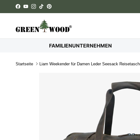
Direkt zum Inhalt
Facebook
YouTube
Instagram
TikTok
Pinterest
FAMILIENUNTERNEHMEN
Startseite
Liam Weekender für Damen Leder Seesack Reisetasch
Zu Produktinformationen springen