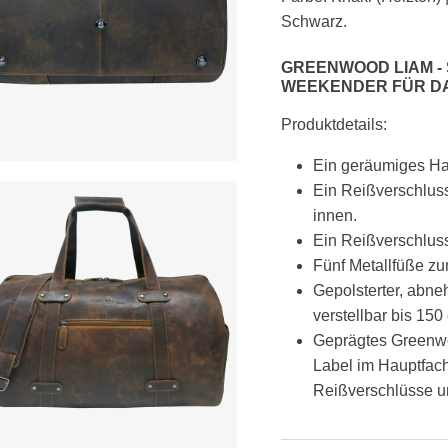
Schwarz.
GREENWOOD LIAM -
WEEKENDER FÜR DA
Produktdetails:
Ein geräumiges Ha
Ein Reißverschlus
innen.
Ein Reißverschluss
Fünf Metallfüße z
Gepolsterter, abne
verstellbar bis 150
Geprägtes Greenwo
Label im Hauptfach
Reißverschlüsse un