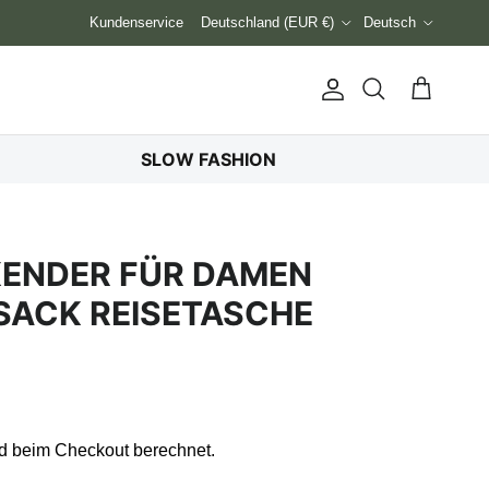
Land/Region
Sprache
Kundenservice
Deutschland (EUR €)
Deutsch
Konto
Einkaufswag
Suchen
SLOW FASHION
KENDER FÜR DAMEN
SACK REISETASCHE
d beim Checkout berechnet.