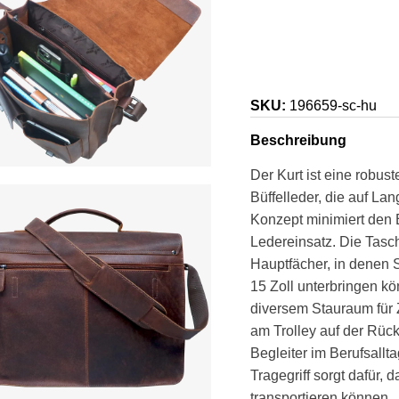
SKU:
196659-sc-hu
Beschreibung
Der Kurt ist eine robu
Büffelleder, die auf Lan
Konzept minimiert den 
Ledereinsatz. Die Tasch
Hauptfächer, in denen 
15 Zoll unterbringen k
diversem Stauraum für 
am Trolley auf der Rücks
Begleiter im Berufsall
Tragegriff sorgt dafür,
transportieren können.