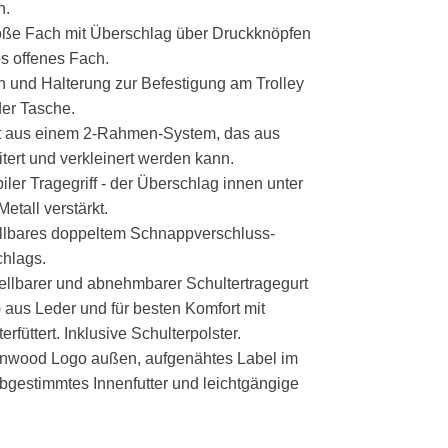
h.
roße Fach mit Überschlag über Druckknöpfen
es offenes Fach.
 und Halterung zur Befestigung am Trolley
der Tasche.
t aus einem 2-Rahmen-System, das aus
tert und verkleinert werden kann.
ler Tragegriff - der Überschlag innen unter
Metall verstärkt.
ellbares doppeltem Schnappverschluss-
hlags.
ellbarer
und abnehmbarer
Schultertragegurt
 aus Leder und für besten Komfort mit
rfüttert. Inklusive Schulterpolster.
nwood Logo außen, aufgenähtes Label im
abgestimmtes Innenfutter und leichtgängige