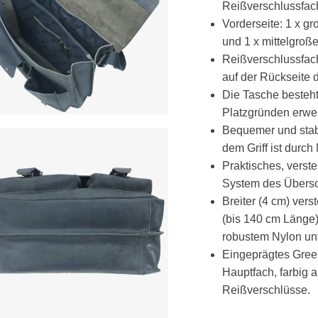
Reißverschlussfac
Vorderseite: 1 x g
und 1 x mittelgroß
Reißverschlussfach
auf der Rückseite 
Die Tasche besteh
Platzgründen erwei
Bequemer und stabi
dem Griff ist durch 
Praktisches, verst
System des Übersc
Breiter (4 cm) verst
(bis 140 cm Länge)
robustem Nylon unte
Eingeprägtes Gree
Hauptfach, farbig 
Reißverschlüsse.