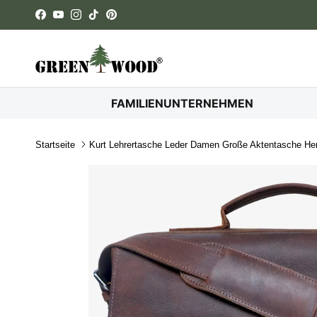
Direkt zum Inhalt
Facebook
YouTube
Instagram
TikTok
Pinterest
FAMILIENUNTERNEHMEN
Startseite
Kurt Lehrertasche Leder Damen Große Aktentasche He
Zu Produktinformationen springen