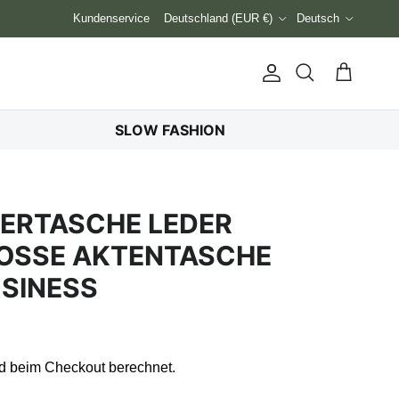
Land/Region
Sprache
Kundenservice
Deutschland (EUR €)
Deutsch
Konto
Einkaufswag
Suchen
SLOW FASHION
RERTASCHE LEDER
SSE AKTENTASCHE H
INESS
d beim Checkout berechnet.