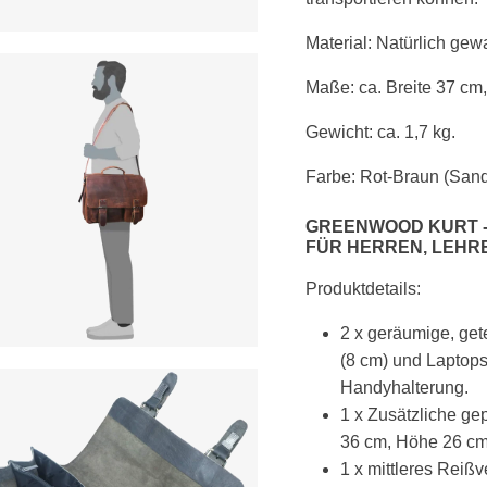
Material:
Natürlich gewa
Maße: ca. Breite 37 cm
Gewicht: ca. 1,7 kg.
Farbe:
Rot-Braun (Sand
GREENWOOD KURT -
ÜR HERREN,
LEHRE
Produktdetails:
2 x geräumige, get
(8 cm) und Laptops 
Handyhalterung.
1 x Zusätzliche gep
36 cm, Höhe 26 c
1 x mittleres Reißv