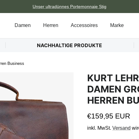
Unser ultradünnes Portemonnaie Stig
Damen
Herren
Accessoires
Marke
NACHHALTIGE PRODUKTE
rren Business
KURT LEH
DAMEN GRO
ERREN BUS
Normaler Preis
€159,95 EUR
inkl. MwSt.
Versand
wir