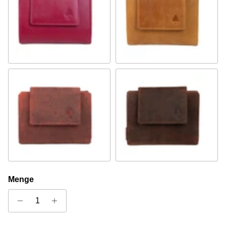
Fuchsie
Senf
Rot
Sandel
Menge