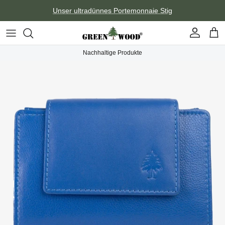
Direkt zum Inhalt
Unser ultradünnes Portemonnaie Stig
Konto
Ein
Nachhaltige Produkte
Zu Produktinformationen springen