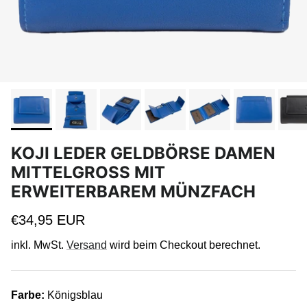
KOJI LEDER GELDBÖRSE DAMEN
MITTELGROSS MIT E
RWEITERBAREM MÜNZFACH
Normaler Preis
€34,95 EUR
inkl. MwSt.
Versand
wird beim Checkout berechnet.
Farbe:
Königsblau