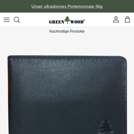
Direkt zum Inhalt
Unser ultradünnes Portemonnaie Stig
Konto
Ein
Nachhaltige Produkte
Zu Produktinformationen springen