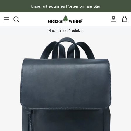
Direkt zum Inhalt
Unser ultradünnes Portemonnaie Stig
Konto
Ein
Nachhaltige Produkte
Zu Produktinformationen springen