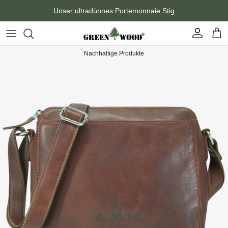
Direkt zum Inhalt
Unser ultradünnes Portemonnaie Stig
Konto
Ein
Nachhaltige Produkte
Zu Produktinformationen springen