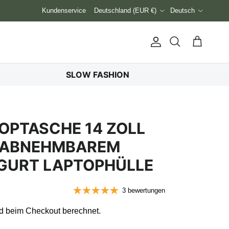
Land/Region
Sprache
Kundenservice
Deutschland (EUR €)
Deutsch
Konto
Einkaufswag
Suchen
SLOW FASHION
OPTASCHE 14 ZOLL
T ABNEHMBAREM
GURT LAPTOPHÜLLE
3 bewertungen
d beim Checkout berechnet.