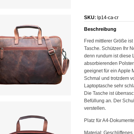
SKU:
lp14-ca-cr
Beschreibung
Fred
mittlerer Größe
ist
Tasche. Schützen Ihr No
denn rundum ist diese L
absorbierenden Polsteru
geeignet für ein Apple 
Schmal und trotzdem vo
Laptoptasche sehr schla
Die Tasche ist überras
Befüllung an. Der Schul
verstellen.
Platz für A4-Dokumente 
Material: Geschliffene