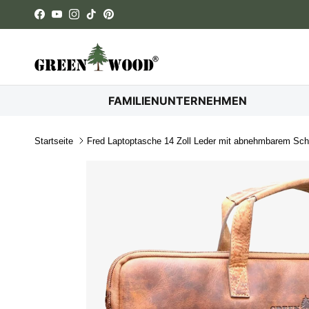
Direkt zum Inhalt
Facebook
YouTube
Instagram
TikTok
Pinterest
FAMILIENUNTERNEHMEN
Startseite
Fred Laptoptasche 14 Zoll Leder mit abnehmbarem Schu
Zu Produktinformationen springen