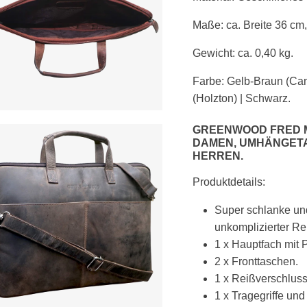
Maße: ca. Breite 36 cm
Gewicht: ca. 0,40 kg.
Farbe: Gelb-Braun (Cam
(Holzton) | Schwarz.
GREENWOOD FRED M 
DAMEN, UMHÄNGETA
HERREN.
Produktdetails:
Super schlanke und
unkomplizierter Re
1 x Hauptfach mit 
2 x Fronttaschen.
1 x Reißverschluss
1 x Tragegriffe un