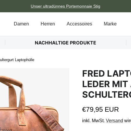
Unser ultradünnes Portemonnaie Stig
Damen
Herren
Accessoires
Marke
NACHHALTIGE PRODUKTE
ltergurt Laptophülle
FRED LAPT
LEDER MI
SCHULTER
Normaler Preis
€79,95 EUR
inkl. MwSt.
Versand
wir