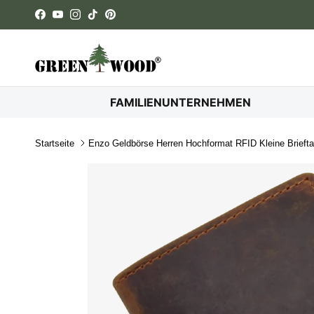
Direkt zum Inhalt
Facebook
YouTube
Instagram
TikTok
Pinterest
FAMILIENUNTERNEHMEN
Startseite
Enzo Geldbörse Herren Hochformat RFID Kleine Brieft
Zu Produktinformationen springen