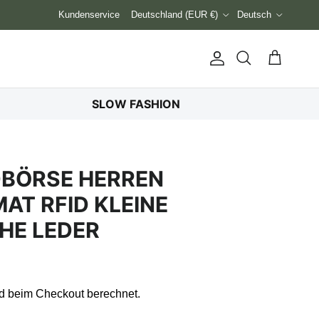
Land/Region
Sprache
Kundenservice
Deutschland (EUR €)
Deutsch
Konto
Einkaufswag
Suchen
SLOW FASHION
DBÖRSE HERREN
T RFID KLEINE
HE LEDER
d beim Checkout berechnet.