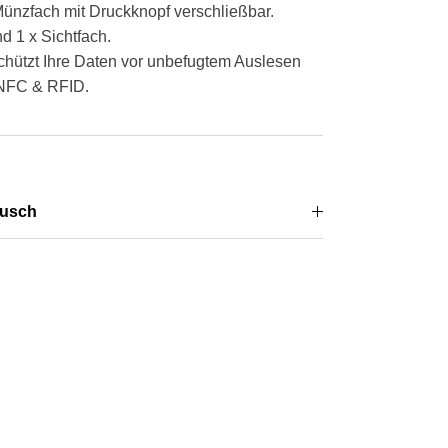
Münzfach mit Druckknopf verschließbar.
d 1 x Sichtfach.
chützt Ihre Daten vor unbefugtem Auslesen
 NFC & RFID.
usch