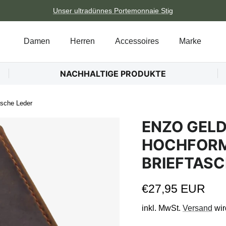
Unser ultradünnes Portemonnaie Stig
Damen
Herren
Accessoires
Marke
NACHHALTIGE PRODUKTE
asche Leder
ENZO GEL
HOCHFORMA
BRIEFTASC
Normaler Preis
€27,95 EUR
inkl. MwSt.
Versand
wir