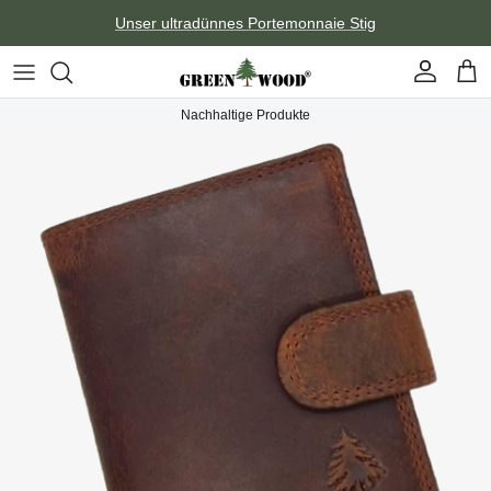
Direkt zum Inhalt
Unser ultradünnes Portemonnaie Stig
Konto
Ein
Nachhaltige Produkte
Zu Produktinformationen springen