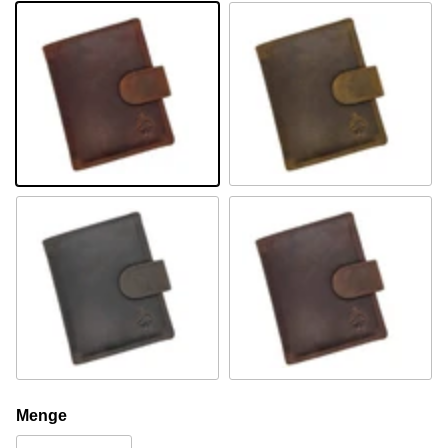
Sandel
Camel
Braun
Khaki
Menge