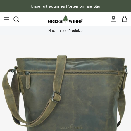
Direkt zum Inhalt
Unser ultradünnes Portemonnaie Stig
Konto
Ein
Nachhaltige Produkte
Zu Produktinformationen springen