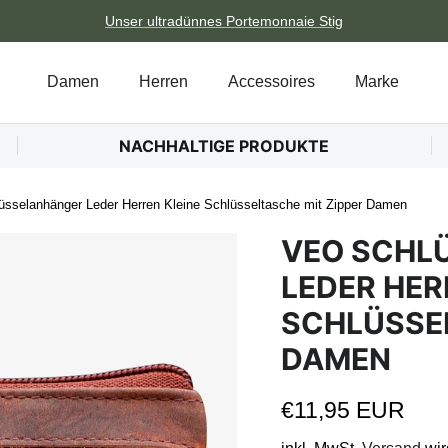
Unser ultradünnes Portemonnaie Stig
Damen
Herren
Accessoires
Marke
NACHHALTIGE PRODUKTE
üsselanhänger Leder Herren Kleine Schlüsseltasche mit Zipper Damen
VEO SCHL
LEDER HER
SCHLÜSSEL
DAMEN
Normaler Preis
€11,95 EUR