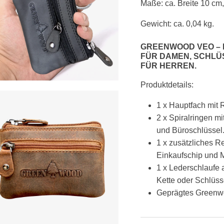
Maße: ca. Breite 10 cm,
Gewicht: ca. 0,04 kg.
GREENWOOD VEO – 
FÜR DAMEN, SCHL
FÜR HERREN.
Produktdetails:
1 x Hauptfach mit 
2 x Spiralringen m
und Büroschlüssel
1 x zusätzliches Re
Einkaufschip und 
1 x Lederschlaufe 
Kette oder Schlüss
Geprägtes Greenw