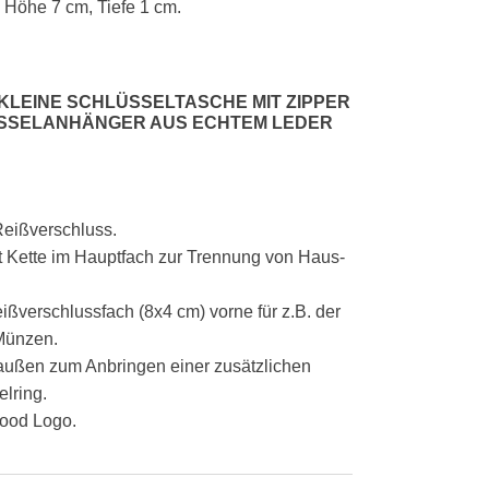
 Höhe 7 cm, Tiefe 1 cm.
KLEINE SCHLÜSSELTASCHE MIT ZIPPER
ÜSSELANHÄNGER AUS ECHTEM LEDER
Reißverschluss.
it Kette im Hauptfach zur Trennung von Haus-
.
ißverschlussfach (8x4 cm) vorne für z.B. der
Münzen.
außen zum Anbringen einer zusätzlichen
elring.
ood Logo.