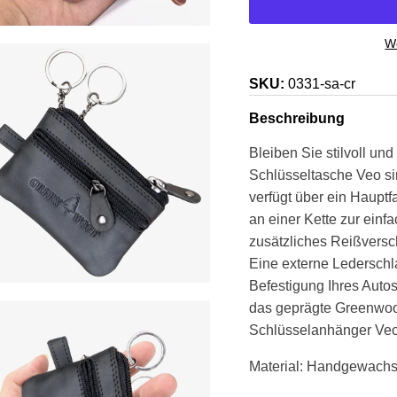
We
SKU:
0331-sa-cr
Beschreibung
Bleiben Sie stilvoll und
Schlüsseltasche Veo sin
verfügt über ein Hauptf
an einer Kette zur einf
zusätzliches Reißversc
Eine externe Lederschl
Befestigung Ihres Auto
das geprägte Greenwood
Schlüsselanhänger Veo 
Material: Handgewachst