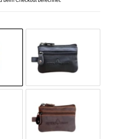
d beim Checkout berechnet.
Schwarz
Khaki