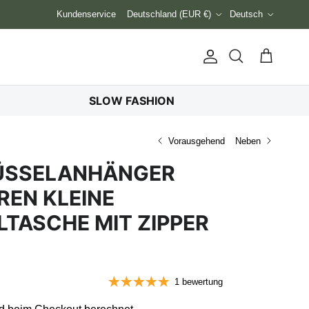
Land/Region
Sprache
Kundenservice
Deutschland (EUR €)
Deutsch
Konto
Einkaufswag
Suchen
SLOW FASHION
Vorausgehend
Neben
ÜSSELANHÄNGER
REN KLEINE
TASCHE MIT ZIPPER
1 bewertung