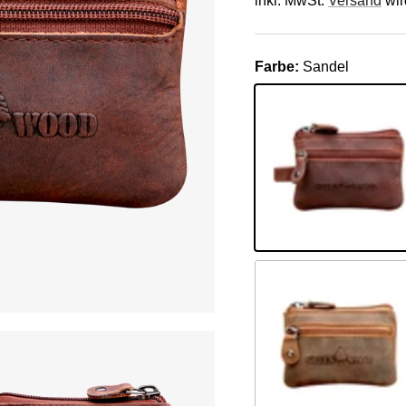
inkl. MwSt.
Versand
wir
Farbe:
Sandel
Sandel
Camel