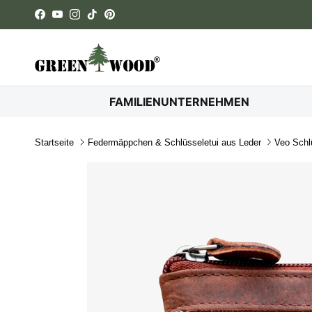
Direkt zum Inhalt
Facebook
YouTube
Instagram
TikTok
Pinterest
FAMILIENUNTERNEHMEN
Startseite
Federmäppchen & Schlüsseletui aus Leder
Veo Schl
Zu Produktinformationen springen